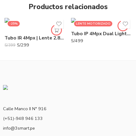
Productos relacionados
-25%
LENTE MOTORIZADO
Tubo IP 4Mpx Dual Light 2.8-12mm IR 30m | HK-DS2CD1643G2-LIZU
Tubo IR 4Mpx | Lente 2.8mm | Cámara de Seguridad | HK-DS2CD1043G2-I
S/
499
S/
299
S/
399
Calle Manco II N° 916
(+51)-948 946 133
info@3smart.pe