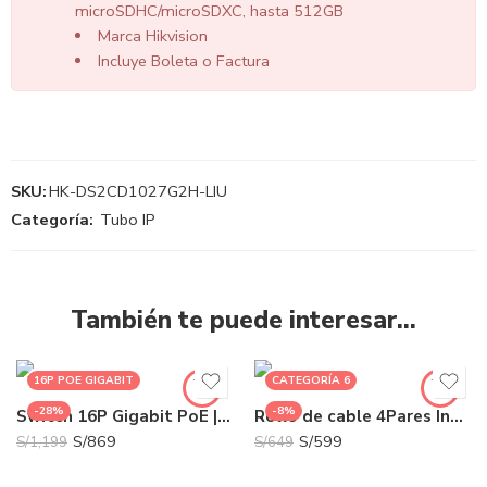
microSDHC/microSDXC, hasta 512GB
Marca Hikvision
Incluye Boleta o Factura
SKU:
HK-DS2CD1027G2H-LIU
Categoría:
Tubo IP
También te puede interesar…
16P POE GIGABIT
CATEGORÍA 6
-28%
-8%
Switch 16P Gigabit PoE | HK-DS-3E1518P-SI
Rollo de cable 4Pares Interior Cat6 | DS-1LN6-UE-W
S/
869
S/
599
S/
1,199
S/
649