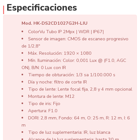
Especificaciones
Mod. HK-DS2CD1027G2H-LIU
ColorVu Tubo IP 2Mpx | WDR | IP67|
Sensor de imagen: CMOS de escaneo progresivo
de 1/2,8″
Máx. Resolución: 1920 × 1080
Mín. Iluminación: Color: 0,001 Lux @ (F1.0, AGC
ON), B/N: 0 Lux con IR
Tiempo de obturación: 1/3 sa 1/100.000 s
Día y noche: filtro de corte IR
Tipo de lente: Lente focal fija, 2,8 y 4 mm opcional
Montura de lente: M12
Tipo de iris: Fijo
Apertura: F1.0
DORI: 2,8 mm, Fondo: 64 m, O: 25 m, R: 12 m, I: 6
m
Tipo de luz suplementaria: IR, luz blanca
Alcance de la luz suplementaria: hasta 30 m