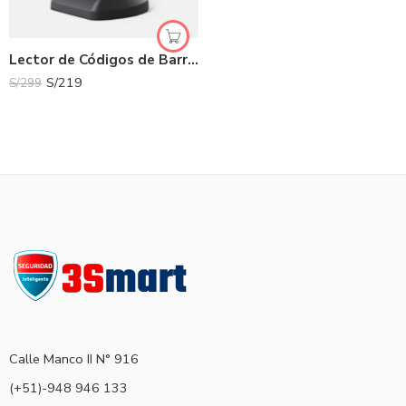
Lector de Códigos de Barras POS-D | PRO DESK
S/
219
S/
299
Calle Manco II N° 916
(+51)-948 946 133