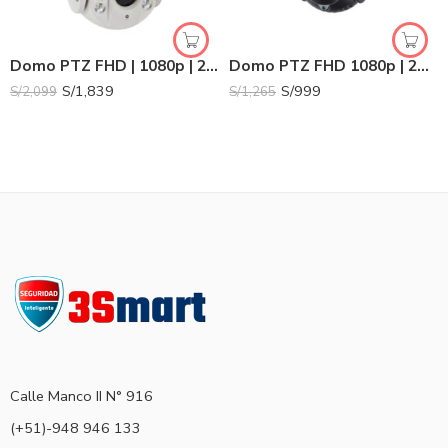
Domo PTZ FHD | 1080p | 2Mpx | Zoom 32x | HK-DS2AE7232TI-A
Domo PTZ FHD 1080p | 2Mpx | 25x | HK-DS2AE4225TI-D
S/
1,839
S/
999
S/
2,099
S/
1,265
Calle Manco II N° 916
(+51)-948 946 133