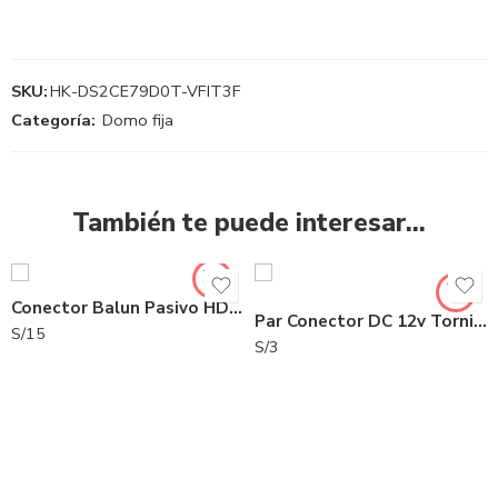
SKU:
HK-DS2CE79D0T-VFIT3F
Categoría:
Domo fija
También te puede interesar…
Conector Balun Pasivo HD | UTP101P-HD6 | Utepo
Par Conector DC 12v Tornillo – C-DC12V-TORNILLO
S/
15
S/
3