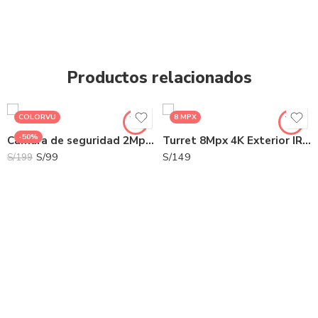
Productos relacionados
COLORVU
8 MPX
-50%
Cámara de seguridad 2Mpx Domo ColorVu Lente 2.8mm
Turret 8Mpx 4K Exterior IR 30m 2.8mm | HK-DS2CE76U0T-LPF
S/
99
S/
149
S/
199