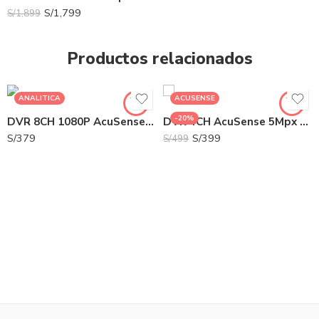
S/
1,799
S/
1,899
Productos relacionados
ANALITICA
ACUSENSE
-20%
DVR 8CH 1080P AcuSense 1HDD | HK-IDS7208HQHI-M1/XT
DVR 4CH AcuSense 5Mpx HDMI 1HDD Con Analítica | HK-iDS7204HUHI-M1/XT
S/
379
S/
399
S/
499