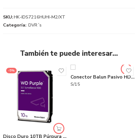
SKU:
HK-IDS7216HUHI-M2/XT
Categoría:
DVR´s
También te puede interesar…
-5%
Conector Balun Pasivo HD | UTP101P-HD6 | Utepo
S/
15
Disco Duro 10TB Púrpura Western Digital | SE-HDD10TB