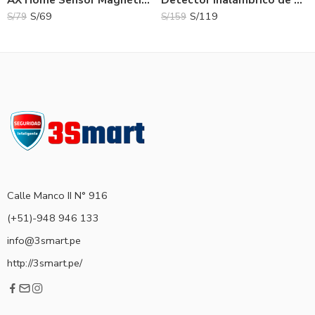
S/
69
S/
119
S/
79
S/
159
Calle Manco II N° 916
(+51)-948 946 133
info@3smart.pe
http://3smart.pe/