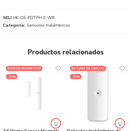
SKU:
HK-DS-PDTPH-E-WB
Categoría:
Sensores Inalámbricos
Productos relacionados
SENSOR MAGNETICO
ROTURA DE CRISTAL
-13%
-25%
AX Home Sensor Magnético Inalambrico Hikvision | HK-DS-PD201MC-WB
Detector Inalámbrico de Rotura de Cristales | HK-DS-PDBG8-EG2-WB